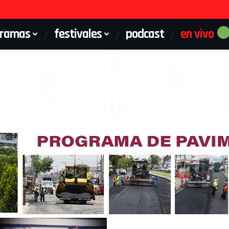
gramas
festivales
podcast
en vivo