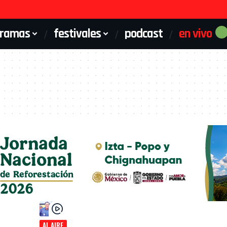
gramas
festivales
podcast
en vivo
AL AIRE