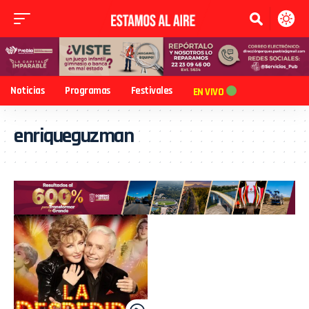
Noticias
Programas
Festivales
EN VIVO
enriqueguzman