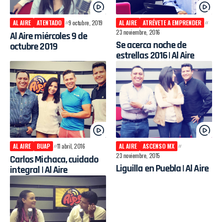
AL AIRE
ATENTADO
9 octubre, 2019
AL AIRE
ATRÉVETE A EMPRENDER
23 noviembre, 2016
Al Aire miércoles 9 de
Se acerca noche de
octubre 2019
estrellas 2016 | Al Aire
AL AIRE
BUAP
11 abril, 2016
AL AIRE
ASCENSO MX
23 noviembre, 2015
Carlos Michaca, cuidado
Liguilla en Puebla | Al Aire
integral | Al Aire