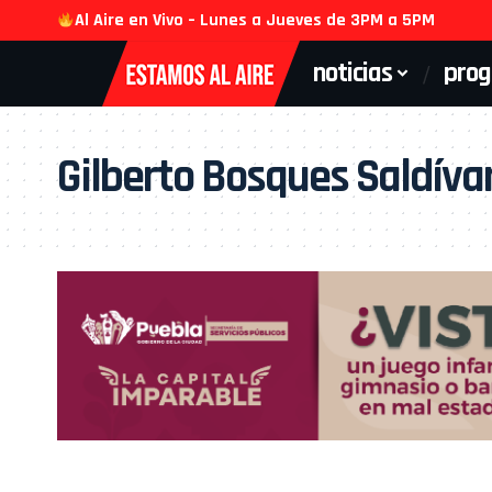
Al Aire en Vivo – Lunes a Jueves de 3PM a 5PM
noticias
pro
Gilberto Bosques Saldíva