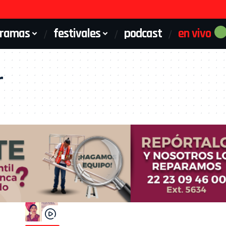
gramas
festivales
podcast
en vivo
r