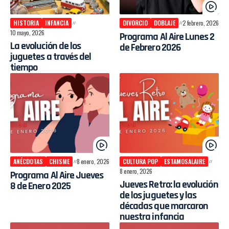
HISTORIA
INFANCIA
DIVORCIO
DOBLAJE
2 febrero, 2026
10 mayo, 2026
Programa Al Aire Lunes 2
La evolución de los
de Febrero 2026
juguetes a través del
tiempo
ANÉCDOTAS
CHISME
8 enero, 2026
CULTURA POP
ESTAMOSALAIRE
8 enero, 2026
Programa Al Aire Jueves
Jueves Retro: la evolución
8 de Enero 2025
de los juguetes y las
décadas que marcaron
nuestra infancia