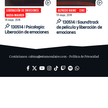
LIBERACIÓN DE EMOCIONES.
ALFREDO NAIME
CINE
14 mayo, 2014
NADIA MAURER
14 mayo, 2014
130514 | Soundtrack
130514 | Psicología:
de película y liberación de
Liberación de emociones
emociones
Contáctanos: cabina@estamosalaire.com - Política de Privacidad