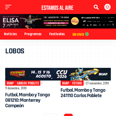
Noticias
Programas
Festivales
EN VIVO
LOBOS
BUAP
CARLOS POBLETE
BUAP
FÚTBOL
27 noviembre, 2010
11 diciembre, 2010
Futbol, Mambo y Tango
Futbol, Mambo y Tango
241110 Carlos Poblete
081210: Monterrey
Campeón