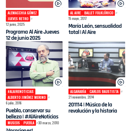
ALEMACCHIA GÓMEZ
AL AIRE
BALLET FOLKLÓRICO
15 mayo, 2017
JUEVES RETRO
12 junio, 2025
María León, sensualidad
Programa Al Aire Jueves
total | Al Aire
12 de junio 2025
#ALAIRENOTICIAS
ALGARABÍA
CARLOS BAUSTISTA
21 noviembre, 2014
ALBERTO JIMÉNEZ MERINO
6 julio, 2016
201114 | Música de la
Puebla, conservar su
revolución y la historia
belleza | #AlAireNoticias
MUSEOS
PUEBLA
30 marzo, 2010
¡Vacaciones!