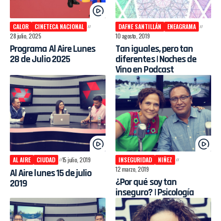
CALOR
CINETECA NACIONAL
DAFNE SANTILLÁN
ENEAGRAMA
28 julio, 2025
10 agosto, 2019
Programa Al Aire Lunes
Tan iguales, pero tan
28 de Julio 2025
diferentes | Noches de
Vino en Podcast
AL AIRE
CIUDAD
15 julio, 2019
INSEGURIDAD
NIÑEZ
12 marzo, 2019
Al Aire lunes 15 de julio
¿Por qué soy tan
2019
inseguro? | Psicología