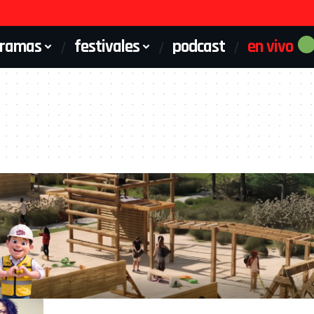
gramas
festivales
podcast
en vivo