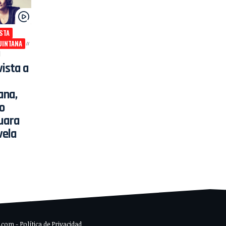
STA
UINTANA
1
vista a
ana,
o
uara
vela
om - Política de Privacidad