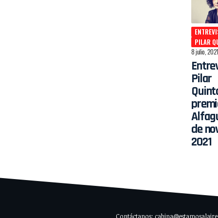
ENTREVI
PILAR Q
8 julio, 202
Entre
Pilar
Quint
premi
Alfag
de no
2021
Contáctanos: cabina@estamosalaire.c