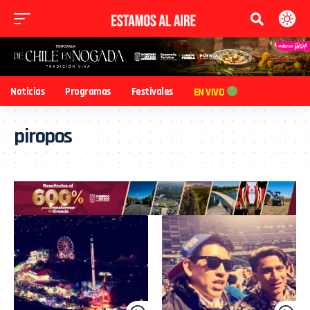
Noticias
Programas
Festivales
EN VIVO
piropos