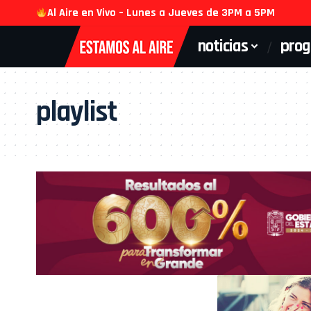
Al Aire en Vivo – Lunes a Jueves de 3PM a 5PM
noticias
pro
playlist