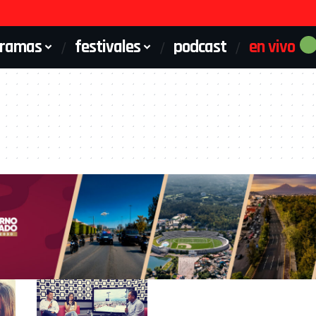
gramas
festivales
podcast
en vivo