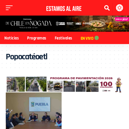
Noticias
Programas
Festivales
EN VIVO
Popocatéoetl