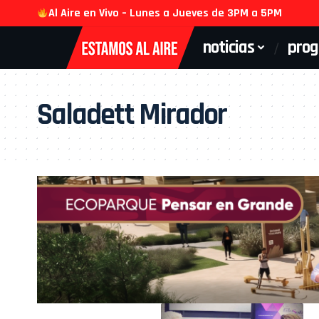
Al Aire en Vivo – Lunes a Jueves de 3PM a 5PM
noticias
pro
Saladett Mirador