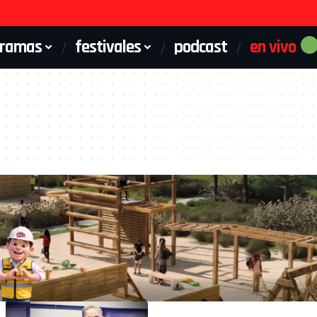
gramas
festivales
podcast
en vivo