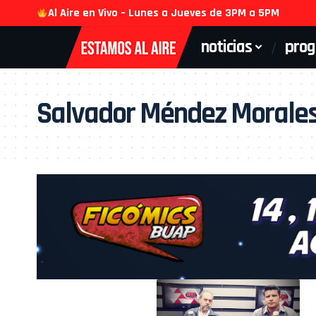
Al Aire en Vivo – Lunes a Jueves de 3PM a 5PM
noticias
pro
Salvador Méndez Morale