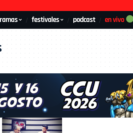
gramas
festivales
podcast
en vivo
s