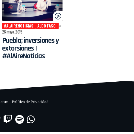
#ALAIRENOTICIAS
ALDO FASCI
26 mayo, 2015
Puebla; inversiones y
extorsiones |
#AlAireNoticias
om - Política de Privacidad