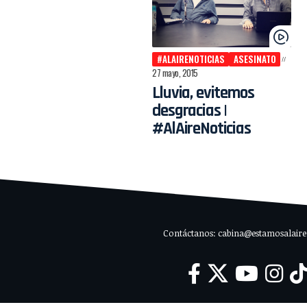
#ALAIRENOTICIAS
ASESINATO
27 mayo, 2015
Lluvia, evitemos
desgracias |
#AlAireNoticias
Contáctanos: cabina@estamosalaire.c