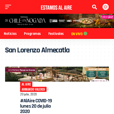
Noticias
Programas
Festivales
EN VIVO
San Lorenzo Almecatla
AL AIRE
ARMANDO VALERDI
20 julio, 2020
#AlAire COVID-19
lunes 20 de julio
2020