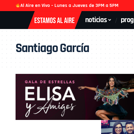
Al Aire en Vivo – Lunes a Jueves de 3PM a 5PM
noticias
pro
Santiago García