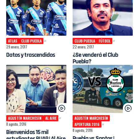
ATLAS
CLUB PUEBLA
CLUB PUEBLA
FÚTBOL
29 enero, 2017
22 enero, 2017
Datos y trascendidos
¿Se venderá el Club
Puebla?
AGUSTÍN MARCHESÍN
AL AIRE
AGUSTÍN MARCHESÍN
8 agosto, 2016
APERTURA 2016
8 agosto, 2016
Bienvenidos 15 mil
Puebla vs Santos |
estudiantes BUAP | Al Aire