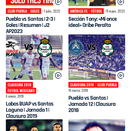
CLUB PUEBLA
GOLES
7 julio, 2023
AMÉRICA FC
FÚTBOL
11 mayo, 2023
Puebla vs Santos | 2-3 |
Sección Tony: «Mi once
Goles | Resumen | J2
ideal» Oribe Peralta
AP2023
CLAUSURA 2019
CLAUSURA 2018
CLUB PUEBLA
16 marzo, 2018
FUTBOL MEXICANO
6 enero, 2019
Puebla vs Santos |
Lobos BUAP vs Santos
Jornada 12 | Clausura
Laguna | Jornada 1 |
2018
Clausura 2019