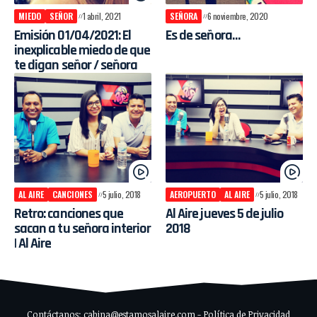
MIEDO
SEÑOR
1 abril, 2021
SEÑORA
6 noviembre, 2020
Emisión 01/04/2021: El
Es de señora…
inexplicable miedo de que
te digan señor / señora
AL AIRE
CANCIONES
5 julio, 2018
AEROPUERTO
AL AIRE
5 julio, 2018
Retro: canciones que
Al Aire jueves 5 de julio
sacan a tu señora interior
2018
| Al Aire
Contáctanos: cabina@estamosalaire.com - Política de Privacidad