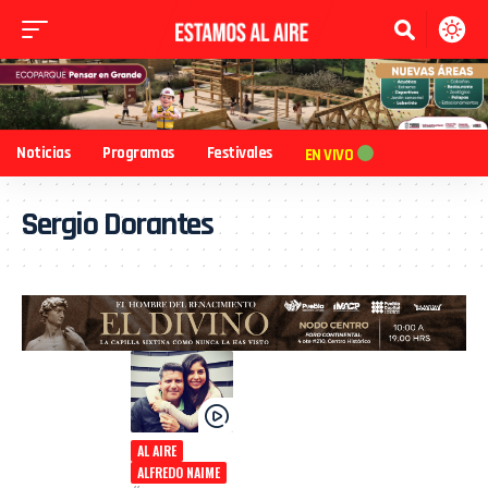
Noticias
Programas
Festivales
EN VIVO
Sergio Dorantes
AL AIRE
ALFREDO NAIME