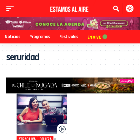
Noticias
Programas
Festivales
EN VIVO
seruridad
ATRACTIVA
BELLEZA