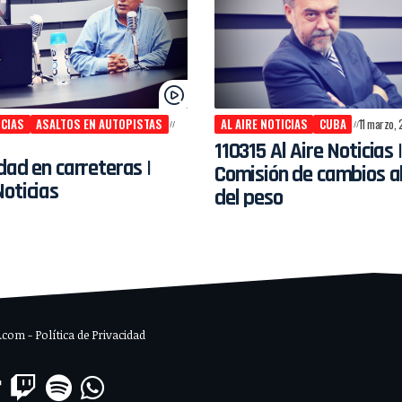
ICIAS
ASALTOS EN AUTOPISTAS
AL AIRE NOTICIAS
CUBA
11 marzo, 
110315 Al Aire Noticias |
dad en carreteras |
Comisión de cambios al
oticias
del peso
om - Política de Privacidad