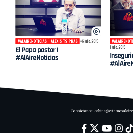
#ALAIRENOTICIAS
ALEXIS TSIPRAS
6 julio, 2015
#ALAIRENOT
1 julio, 2015
El Papa pastor |
Inseguri
#AlAireNoticias
#AlAireN
Contáctanos: cabina@estamosalaire.c