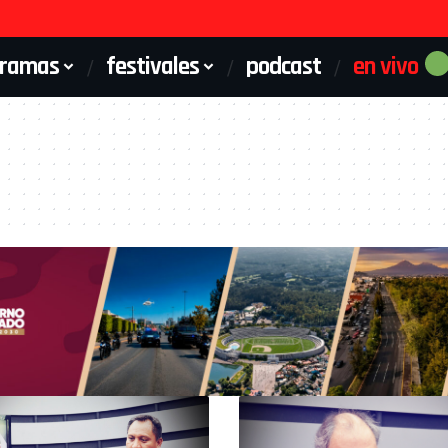
gramas
festivales
podcast
en vivo