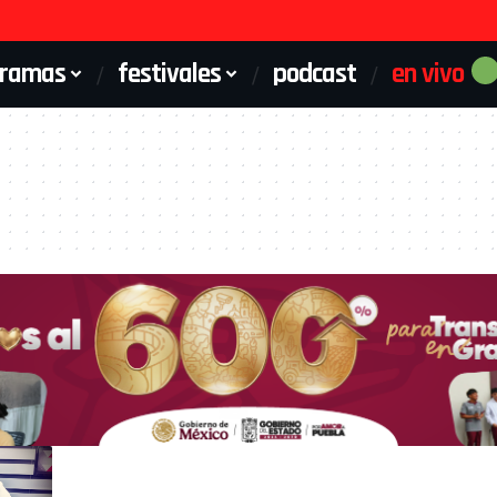
gramas
festivales
podcast
en vivo