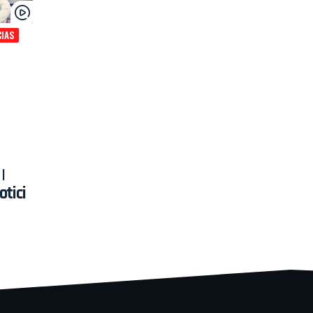
CIAS
|
tici