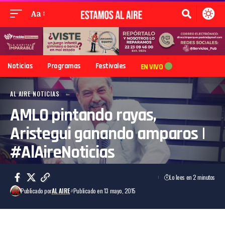
Aa
Noticias
Programas
Festivales
EN VIVO
AL AIRE NOTICIAS
AMLO pintando rayas,
Aristegui ganando amparos |
#AlAireNoticias
Lo lees en 2 minutos
Publicado por
AL AIRE
Publicado en 13 mayo, 2015