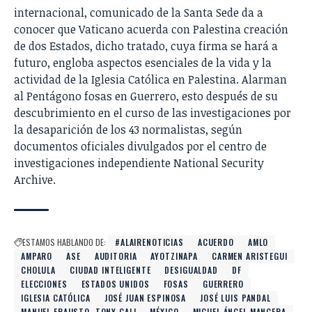
internacional, comunicado de la Santa Sede da a
conocer que
Vaticano acuerda con Palestina creación
de dos Estados
, dicho tratado, cuya firma se hará a
futuro, engloba aspectos esenciales de la vida y la
actividad de la Iglesia Católica en Palestina.
Alarman
al Pentágono fosas en Guerrero
, esto después de su
descubrimiento en el curso de las investigaciones por
la desaparición de los 43 normalistas, según
documentos oficiales divulgados por el centro de
investigaciones independiente National Security
Archive.
ESTAMOS HABLANDO DE:
#ALAIRENOTICIAS
ACUERDO
AMLO
AMPARO
ASE
AUDITORIA
AYOTZINAPA
CARMEN ARISTEGUI
CHOLULA
CIUDAD INTELIGENTE
DESIGUALDAD
DF
ELECCIONES
ESTADOS UNIDOS
FOSAS
GUERRERO
IGLESIA CATÓLICA
JOSÉ JUAN ESPINOSA
JOSÉ LUIS PANDAL
MANUEL FRAUSTO. TONY GALI
MÉXICO
MIGUEL ÁNGEL MANCERA