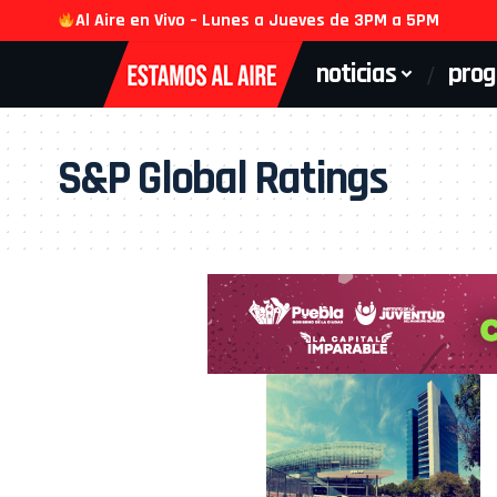
Al Aire en Vivo – Lunes a Jueves de 3PM a 5PM
noticias
pro
S&P Global Ratings