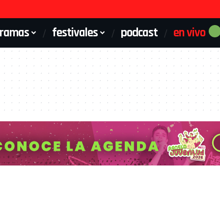
gramas
festivales
podcast
en vivo