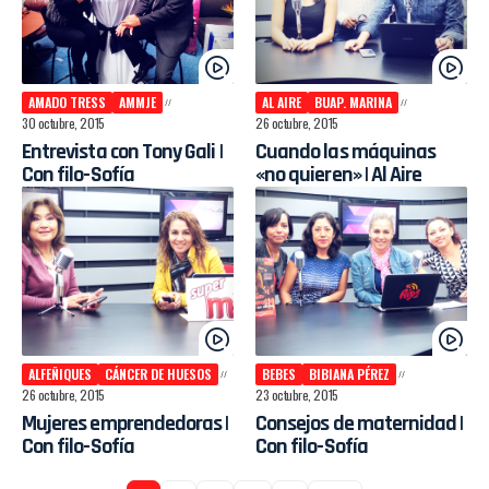
AMADO TRESS
AMMJE
AL AIRE
BUAP. MARINA
30 octubre, 2015
26 octubre, 2015
Entrevista con Tony Gali |
Cuando las máquinas
Con filo-Sofía
«no quieren» | Al Aire
ALFEÑIQUES
CÁNCER DE HUESOS
BEBES
BIBIANA PÉREZ
26 octubre, 2015
23 octubre, 2015
Mujeres emprendedoras |
Consejos de maternidad |
Con filo-Sofía
Con filo-Sofía