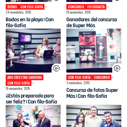
BODAS
CON FILO-SOFÍA
CONCURSO
FOTOGRAFÍA
24 noviembre, 2015
19 noviembre, 2015
Bodas en la playa | Con
Ganadores del concurso
filo-Sofía
de Super Más
ANA CRISTINA CARDONA
CON FILO-SOFÍA
CONCURSO
3 noviembre, 2015
CON FILO-SOFÍA
19 noviembre, 2015
Concurso de fotos Super
¿Estás preparado para
Más | Con filo-Sofía
ser feliz? | Con filo-Sofía