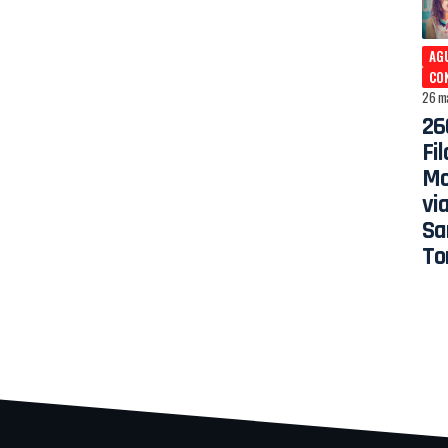
AG
CON
26 m
26
Fil
Mo
vi
Sa
To