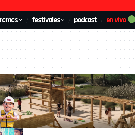
gramas
festivales
podcast
en vivo