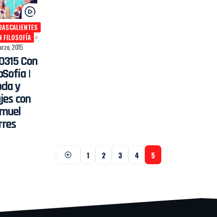
UASCALIENTES
 FILOSOFÍA
arzo, 2015
0315 Con
oSofía |
da y
ajes con
muel
rres
1
2
3
4
5