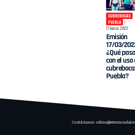
CUBREBOCAS
PUEBLA
17 marzo, 2022
Emisión
17/03/202
¿Qué pas
con el uso
cubreboca
Puebla?
Contáctanos: cabina@estamosalaire.c