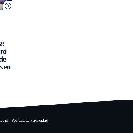
2:
ará
 de
s en
om - Política de Privacidad