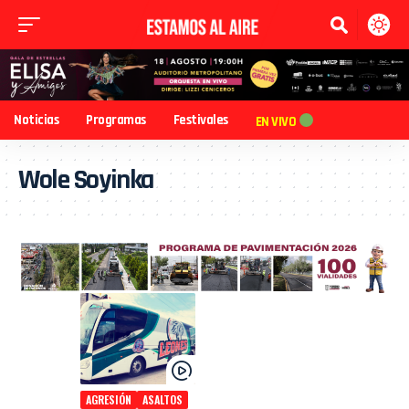
Noticias
Programas
Festivales
EN VIVO
Wole Soyinka
AGRESIÓN
ASALTOS