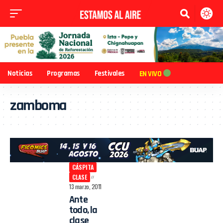
Noticias
Programas
Festivales
EN VIVO
zamboma
CÁSPITA
CLASE
13 marzo, 2011
Ante
todo, la
clase