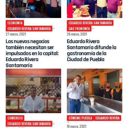
ECONOMÍA
EDUARDO RIVERA SANTAMARÍA
EDUARDO RIVERA SANTAMARÍA
GASTRONOMÍA
27 marzo, 2021
26 marzo, 2021
Los nuevos negocios
Eduardo Rivera
también necesitan ser
Santamaría difunde la
impulsados en la capital:
gastronomía de la
Eduardo Rivera
Ciudad de Puebla
Santamaría
COMERCIO
CÓMEME PUEBLA
EDUARDO RIVERA
EDUARDO RIVERA SANTAMARÍA
18 marzo, 2021