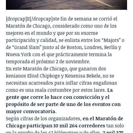
[dropcap]E[/dropcap]ste fin de semana se corrió el
Maratón de Chicago, considerado como uno de los
mejores en el mundo y que por su enorme
participación y calidad, se enlista entre los “Majors” o
de “Grand Slam” junto al de Boston, Londres, Berlín y
Nueva York con el que prácticamente termina la
temporada el próximo 2 de noviembre.
En este Maratón de Chicago, que ganaron dos
kenianos Eliud Chipkoge y Kenenisa Bekele, no se
necesitan acarreados para inflar cifras engañosas
como es una mala costumbre por estos lares.
La
gente que corre lo hace con convicción y el
propósito de ser parte de uno de los eventos con
mayor convocatoria
.
Según cifras de los organizadores,
en el Maratón de
Chicago participan 10 mil 264 corredores
tan solo
en la prueba de los 42 kilómetros y de ellos,
2 mil 375