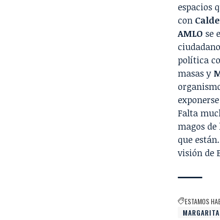
espacios q
con
Calde
AMLO
se e
ciudadano 
política c
masas y
M
organismo 
exponerse 
Falta muc
magos de l
que están.
visión de 
ESTAMOS HA
MARGARITA