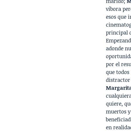
marido;
M
víbora per
esos que 
cinematog
principal 
Empezando
adonde nu
oportunid
por el res
que todos 
distractor
Margarit
cualquier
quiere, qu
muertos y 
beneficiad
en realida