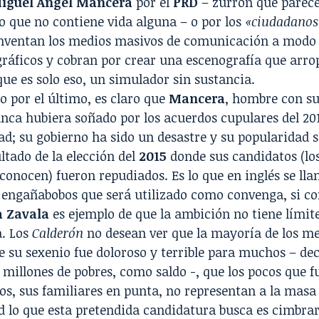
iguel Ángel Mancera
por el
PRD
– zurrón que parec
o que no contiene vida alguna – o por los
«ciudadanos
inventan los medios masivos de comunicación a modo 
ráficos y cobran por crear una escenografía que arro
que es solo eso, un simulador sin sustancia.
 por el último, es claro que
Mancera
, hombre con su
nca hubiera soñado por los acuerdos cupulares del 20
ad; su gobierno ha sido un desastre y su popularidad
ultado de la elección del
2015
donde sus candidatos (lo
conocen) fueron repudiados. Es lo que en inglés se ll
 engañabobos que será utilizado como convenga, si co
a Zavala
es ejemplo de que la ambición no tiene límit
a. Los
Calderón
no desean ver que la mayoría de los me
e su sexenio fue doloroso y terrible para muchos – de
millones de pobres, como saldo -, que los pocos que 
os, sus familiares en punta, no representan a la mas
d lo que esta pretendida candidatura busca es cimbra