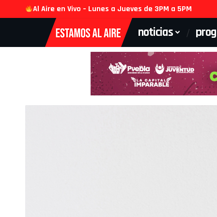
Al Aire en Vivo – Lunes a Jueves de 3PM a 5PM
noticias
pro