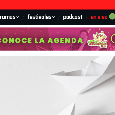
gramas
festivales
podcast
en vivo