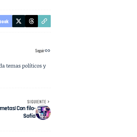
book
Seguir
da temas políticos y
SIGUIENTE
 metas| Con filo-
Sofía