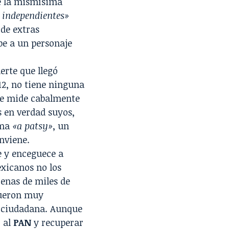
e la mismísima
 independientes»
de extras
pe a un personaje
erte que llegó
12, no tiene ninguna
 se mide cabalmente
s en verdad suyos,
ama
«a patsy»
, un
nviene.
e y enceguece a
xicanos no los
cenas de miles de
fueron muy
a ciudadana. Aunque
r al
PAN
y recuperar