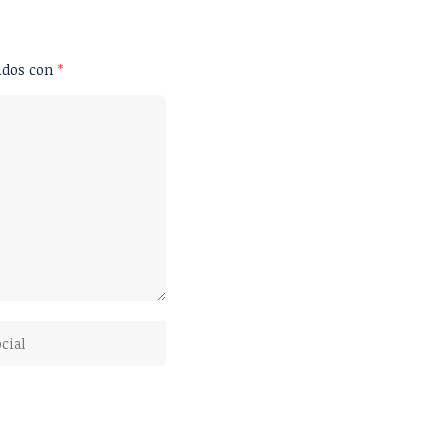
ados con
*