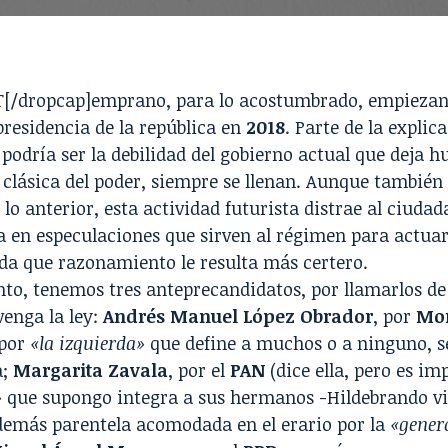
T[/dropcap]emprano, para lo acostumbrado, empiezan
presidencia de la república en
2018
. Parte de la explic
odría ser la debilidad del gobierno actual que deja h
 clásica del poder, siempre se llenan. Aunque también 
 lo anterior, esta actividad futurista distrae al ciuda
a en especulaciones que sirven al régimen para actuar
da que razonamiento le resulta más certero.
onto, tenemos tres anteprecandidatos, por llamarlos 
enga la ley:
Andrés Manuel López Obrador
, por
Mo
 por
«la izquierda»
que define a muchos o a ninguno, 
a;
Margarita Zavala
, por el
PAN
(dice ella, pero es imp
»
que supongo integra a sus hermanos -Hildebrando viv
 demás parentela acomodada en el erario por la
«gener