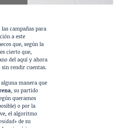
 las campañas para
ación a este
uecos que, según la
es cierto que,
dano del aquí y ahora
 sin rendir cuentas.
de alguna manera que
rena
, su partido
según queramos
osible) o por la
e, el algoritmo
osidad»
de su