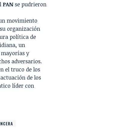
el
PAN
se pudrieron
r un movimiento
 su organización
ra política de
tidiana, un
s mayorías y
chos adversarios.
 el truco de los
 actuación de los
tico líder con
NCERA