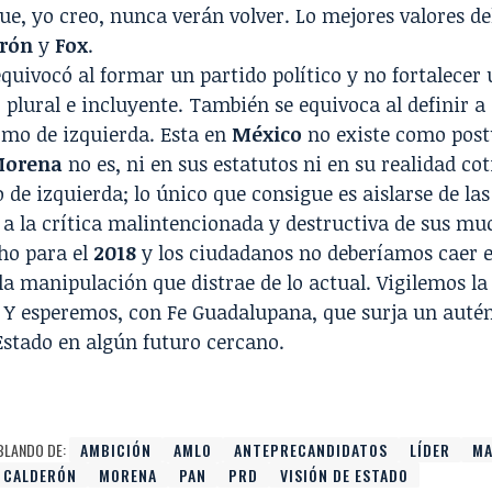
ue, yo creo, nunca verán volver. Lo mejores valores d
rón
y
Fox
.
quivocó al formar un partido político y no fortalece
plural e incluyente. También se equivoca al definir a
omo de izquierda. Esta en
México
no existe como postu
orena
no es, ni en sus estatutos ni en su realidad co
de izquierda; lo único que consigue es aislarse de la
a la crítica malintencionada y destructiva de sus mu
ho para el
2018
y los ciudadanos no deberíamos caer en
a manipulación que distrae de lo actual. Vigilemos la
 Y esperemos, con Fe Guadalupana, que surja un autén
Estado en algún futuro cercano.
BLANDO DE:
AMBICIÓN
AMLO
ANTEPRECANDIDATOS
LÍDER
MA
 CALDERÓN
MORENA
PAN
PRD
VISIÓN DE ESTADO