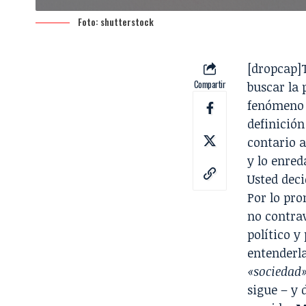
Foto:
shutterstock
[dropcap]
Compartir
buscar la 
fenómeno p
definición
contario a
y lo enred
Usted deci
Por lo pr
no contrav
político y
entenderl
«sociedad
sigue – y