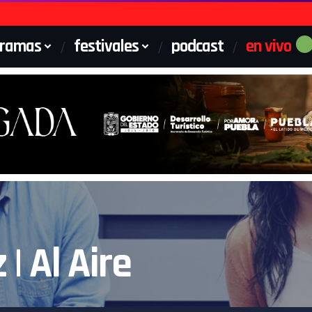
gramas
festivales
podcast
en vivo
| Al Aire