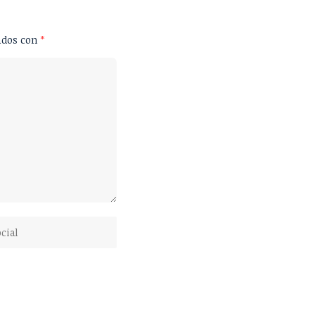
ados con
*