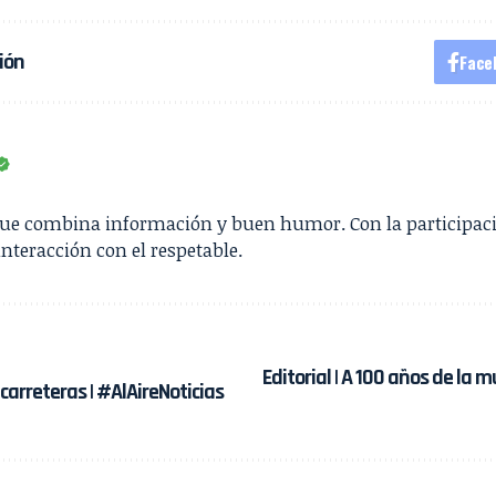
ión
Face
que combina información y buen humor. Con la participac
interacción con el respetable.
Editorial | A 100 años de la m
carreteras | #AlAireNoticias