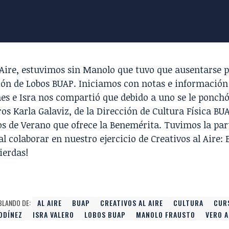
Aire, estuvimos sin
Manolo
que tuvo que ausentarse p
ión de
Lobos BUAP
. Iniciamos con notas e información
hes e
Isra
nos compartió que debido a uno se le ponchó
os Karla Galaviz, de la
Dirección de Cultura Física BU
os de Verano que ofrece la Benemérita. Tuvimos la par
al colaborar en nuestro ejercicio de Creativos al Aire
pierdas!
BLANDO DE:
AL AIRE
BUAP
CREATIVOS AL AIRE
CULTURA
CUR
ODÍNEZ
ISRA VALERO
LOBOS BUAP
MANOLO FRAUSTO
VERO 