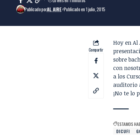
Publicado por
AL AIRE
Publicado en 1 julio, 2015
Hoy en Al 
Compartir
presentac
sobre bac
con nosotr
a los Curs
auditorio 
¡No te lo 
ESTAMOS HA
DICUFI
G