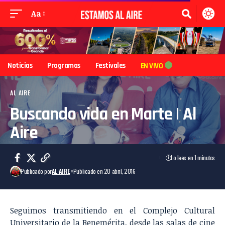
Aa
Noticias
Programas
Festivales
EN VIVO
AL AIRE
Buscando vida en Marte | Al
Aire
Lo lees en 1 minutos
Publicado por
AL AIRE
Publicado en 20 abril, 2016
Seguimos transmitiendo en el
Complejo Cultural
Universitario
de la
Benemérita
, desde las salas de cine