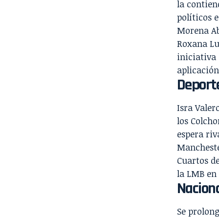
la contien
políticos
e
Morena A
Roxana Lu
iniciativa
aplicación
Deport
Isra Valer
los
Colcho
espera riv
Mancheste
Cuartos de
la LMB en 
Nacion
Se prolong