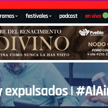
gramas
festivales
podcast
en vivo
 expulsados | #AlAi