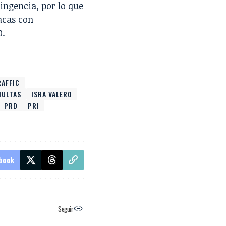
tingencia
, por lo que
acas con
0.
AFFIC
MULTAS
ISRA VALERO
PRD
PRI
book
Seguir