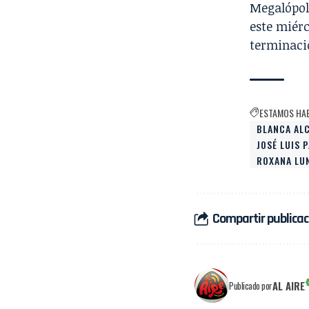
Megalópol
este miérc
terminació
ESTAMOS HA
BLANCA AL
JOSÉ LUIS 
ROXANA LU
Compartir publicac
AL AIRE
Publicado por