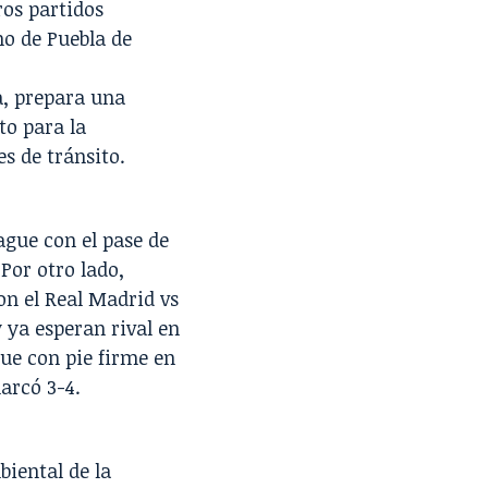
ros partidos
no de Puebla de
a, prepara una
to para la
es de tránsito.
ague
con el pase de
 Por otro lado,
on el
Real Madrid
vs
 ya esperan rival en
ue con pie firme en
arcó 3-4.
iental de la