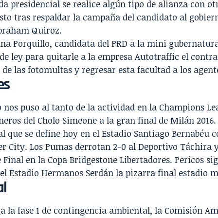
da presidencial se realice algún tipo de alianza con ot
sto tras respaldar la campaña del candidato al gobier
braham Quiroz.
na Porquillo, candidata del PRD a la mini gubernatur
 de ley para
quitarle a la empresa Autotraffic el contra
 de las fotomultas
y regresar esta facultad a los agent
es
o
nos puso al tanto de la actividad en la
Champions Le
neros del Cholo Simeone
a la gran final de Milán 2016.
al que se define hoy en el Estadio Santiago Bernabéu c
r City
. Los
Pumas
derrotan 2-0 al
Deportivo Táchira
y
 Final en la Copa Bridgestone Libertadores.
Pericos
sig
el Estadio Hermanos Serdán la pizarra final estadio m
al
a la fase 1 de contingencia ambiental,
la Comisión Amb