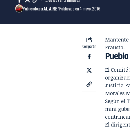
Publicado por
AL AIRE
Publicado en 4 mayo, 2016
Mantente 
Compartir
Frausto
.
Puebla
El Comité 
organizac
Justicia P
Morales M
Según el T
mini gube
contrincan
El dirige