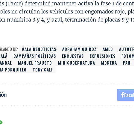
is (Came) determinó mantener activa la fase 1 de con
oles no circulan los vehículos con engomados rojo, pl
n numérica 3 y 4, y azul, terminación de placas 9 y 1
BLANDO DE:
#ALAIRENOTICIAS
ABRAHAM QUIROZ
AMLO
AUTOTR
CALÁ
CAMPAÑAS POLÍTICAS
ENCUESTAS
EXPULSIONES
FOTO
PANDAL
MANUEL FRAUSTO
MINIGUBERNATURA
MORENA
PAN
NA PORQUILLO
TONY GALI
ión
Face