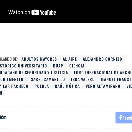
BLANDO DE:
ADULTOS MAYORES
AL AIRE
ALEJANDRO CORNEJO
ISTÓRICO UNIVERSITARIO
BUAP
CIENCIA
UDADANO DE SEGURIDAD Y JUSTICIA
FORO INERNACIONAL DE ARCH
DOR EMÉRITO
ISABEL CAMARILLO
ISRA VALERO
MANUEL FRAUST
PILAR PACHECO
PUEBLA
RAÚL MÚJICA
VERO ALTAMIRANO
VI
N
ión
Face