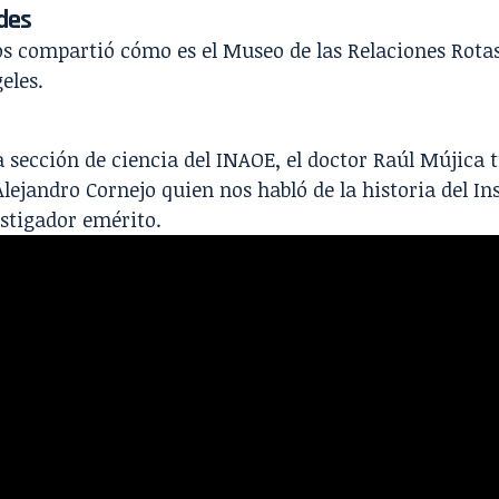
des
s compartió cómo es el
Museo de las Relaciones Rota
eles.
 sección de ciencia del
INAOE
, el doctor
Raúl Mújica
t
Alejandro Cornejo quien nos habló de la historia del Ins
stigador emérito.