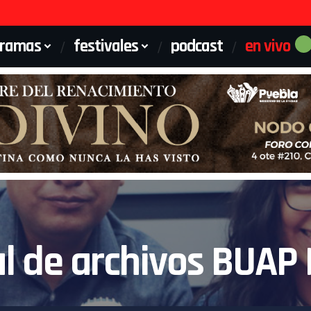
gramas
festivales
podcast
en vivo
l de archivos BUAP |