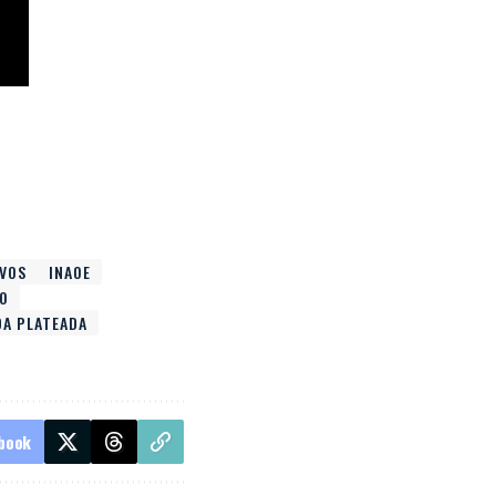
IVOS
INAOE
O
DA PLATEADA
book