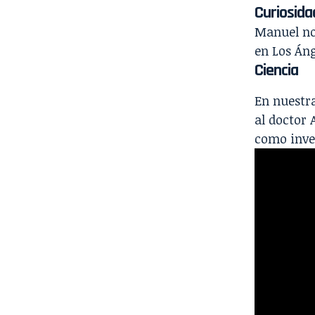
Curiosida
Manuel no
en Los Áng
Ciencia
En nuestra
al doctor 
como inve