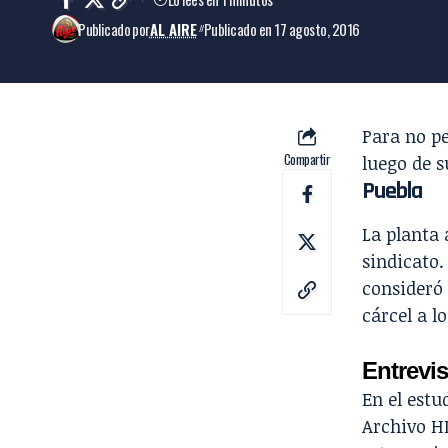
Publicado por
AL AIRE
Publicado en 17 agosto, 2016
Para no p
Compartir
luego de s
Puebla
La planta
sindicato.
consideró 
cárcel a l
Entrevis
En el estu
Archivo HI