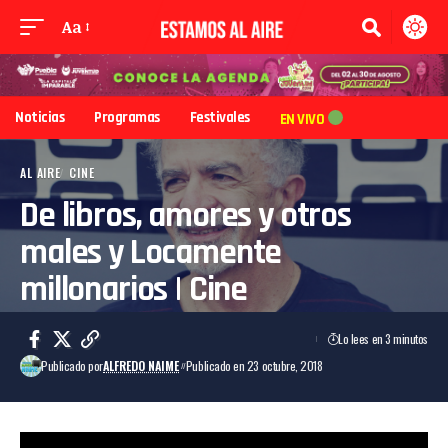
Aa
Noticias
Programas
Festivales
EN VIVO
AL AIRE
CINE
De libros, amores y otros
males y Locamente
millonarios | Cine
Lo lees en 3 minutos
Publicado por
ALFREDO NAIME
Publicado en 23 octubre, 2018