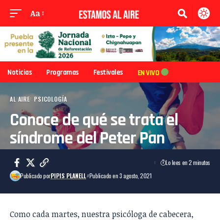
Aa
Noticias
Programas
Festivales
EN VIVO
AL AIRE
PSICOLOGÍA
Conoce de qué se trata el
síndrome del Peter Pan
Lo lees en 2 minutos
Publicado por
PIPIS PLANELL
Publicado en 3 agosto, 2021
Como cada martes, nuestra psicóloga de cabecera,