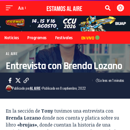
Aa
Noticias
Programas
Festivales
EN VIVO
AL AIRE
Entrevista con Brenda Lozano
Lo lees en 1 minutos
Publicado por
AL AIRE
Publicado en 8 septiembre, 2022
En la sección de
Tony
tuvimos una entrevista con
Brenda Lozano
donde nos cuenta y platica sobre su
libro
«brujas»
, donde cuentan la historia de una