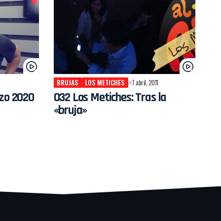
0
BRUJAS
LOS METICHES
7 abril, 2011
rzo 2020
032 Los Metiches: Tras la
«bruja»