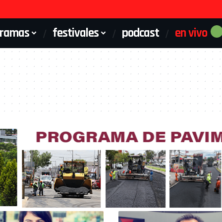
gramas
festivales
podcast
en vivo