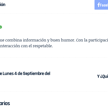
ión
Face
que combina información y buen humor. Con la participac
interacción con el respetable.
e Lunes 4 de Septiembre del
Y ¿Qu
arios