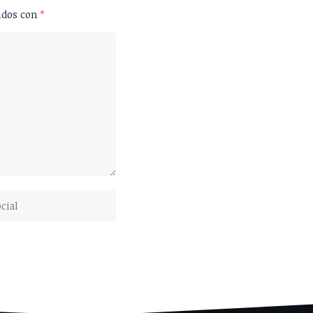
ados con
*