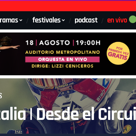
gramas
festivales
podcast
en vivo
S
lia | Desde el Circu