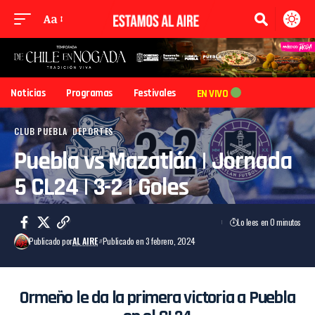
Aa
Noticias
Programas
Festivales
EN VIVO
CLUB PUEBLA
DEPORTES
Puebla vs Mazatlán | Jornada
5 CL24 | 3-2 | Goles
Lo lees en 0 minutos
Publicado por
AL AIRE
Publicado en 3 febrero, 2024
Ormeño le da la primera victoria a Puebla