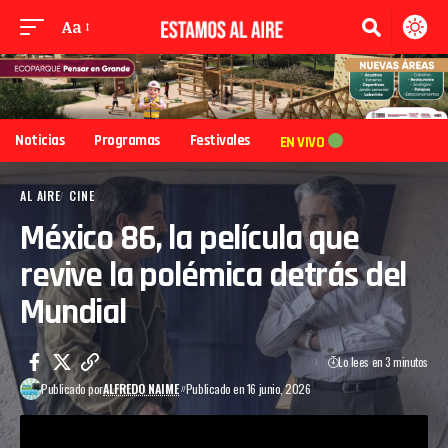
Aa
Noticias
Programas
Festivales
EN VIVO
AL AIRE
CINE
México 86, la película que
revive la polémica detrás del
Mundial
Lo lees en 3 minutos
Publicado por
ALFREDO NAIME
Publicado en 16 junio, 2026