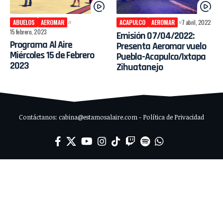
ABUELOS
AEROMAR
ACAPULCO
AEROMAR
7 abril, 2022
15 febrero, 2023
Emisión 07/04/2022:
Programa Al Aire
Presenta Aeromar vuelo
Miércoles 15 de Febrero
Puebla-Acapulco/Ixtapa
2023
Zihuatanejo
Contáctanos: cabina@estamosalaire.com - Política de Privacidad