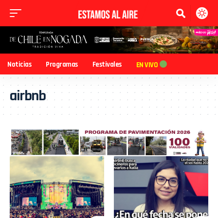
Noticias
Programas
Festivales
EN VIVO
airbnb