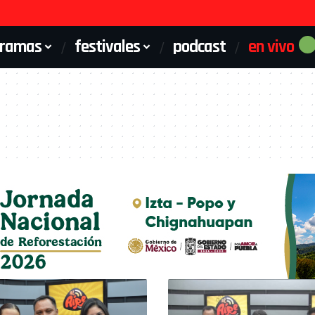
gramas
festivales
podcast
en vivo