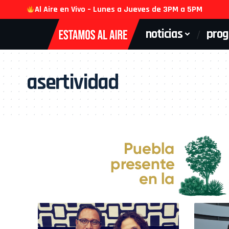
Al Aire en Vivo – Lunes a Jueves de 3PM a 5PM
noticias
pro
asertividad