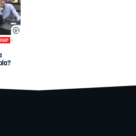
 BUAP
a
bla?