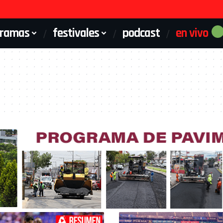
gramas
festivales
podcast
en vivo