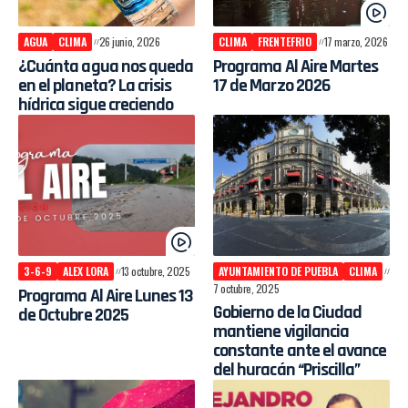
AGUA
CLIMA
26 junio, 2026
CLIMA
FRENTEFRIO
17 marzo, 2026
¿Cuánta agua nos queda
Programa Al Aire Martes
en el planeta? La crisis
17 de Marzo 2026
hídrica sigue creciendo
3-6-9
ALEX LORA
13 octubre, 2025
AYUNTAMIENTO DE PUEBLA
CLIMA
7 octubre, 2025
Programa Al Aire Lunes 13
Gobierno de la Ciudad
de Octubre 2025
mantiene vigilancia
constante ante el avance
del huracán “Priscilla”